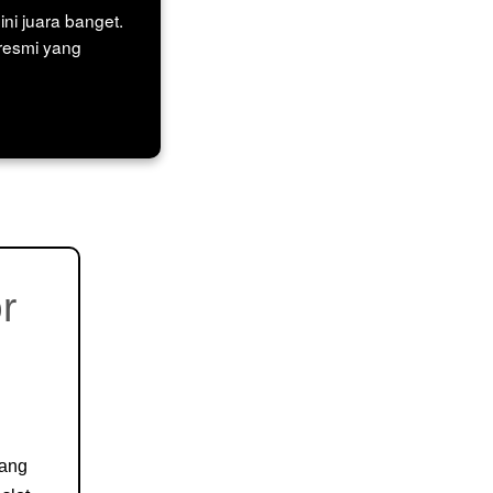
i juara banget.
Suka banget sama tampilannya 
 resmi yang
permainannya berjalan lancar tan
VICTOR, INDIA
r
yang