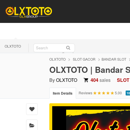
OLXTOTO
SLOT GACOR
BANDAR SLOT
SLOT 
OLXTOTO
Search
OLXTOTO
SLOT GACOR
BANDAR SLOT
OLXTOTO | Bandar Sl
By
OLXTOTO
404
sales
SLOT
5.00
Reviews
5.00
Item Details
10
stars