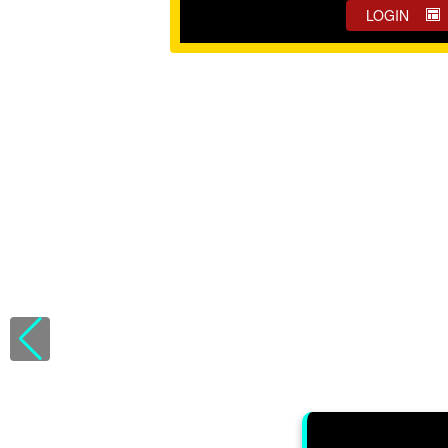
LOGIN